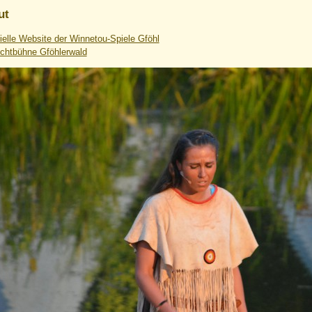
ut
zielle Website der Winnetou-Spiele Gföhl
lichtbühne Gföhlerwald