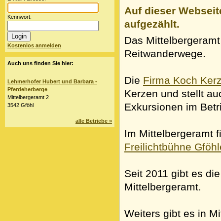
Auf dieser Webseit
Kennwort:
aufgezählt.
Das Mittelbergeramt
Kostenlos anmelden
Reitwanderwege.
Auch uns finden Sie hier:
Die
Firma Koch Ker
Lehmerhofer Hubert und Barbara -
Pferdeherberge
Kerzen und stellt au
Mittelbergeramt 2
Exkursionen im Betr
3542 Gföhl
alle Betriebe »
Im Mittelbergeramt f
Freilichtbühne Gföh
Seit 2011 gibt es di
Mittelbergeramt.
Weiters gibt es in M